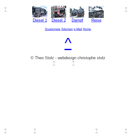
Diesel 1
Diesel 2
Dampf
Reise
Guatemala
Sitemap
e-Mail
Home
^
© Theo Stolz - webdesign christophe stolz