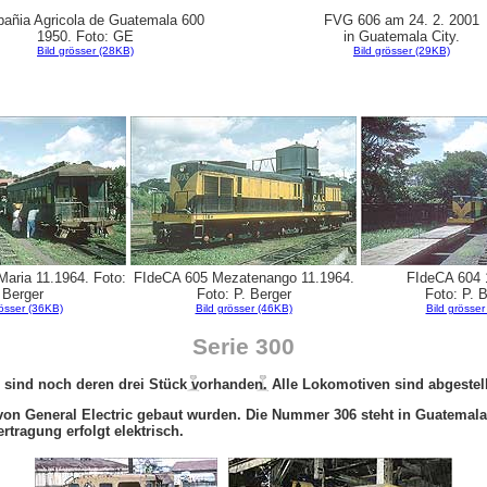
añia Agricola de Guatemala 600
FVG 606 am 24. 2. 2001
1950. Foto: GE
in Guatemala City.
Bild grösser (28KB)
Bild grösser (29KB)
aria 11.1964. Foto:
FIdeCA 605 Mezatenango 11.1964.
FIdeCA 604 
 Berger
Foto: P. Berger
Foto: P. 
rösser (36KB)
Bild grösser (46KB)
Bild grösser
Serie 300
nd noch deren drei Stück vorhanden. Alle Lokomotiven sind abgestellt
on General Electric gebaut wurden. Die Nummer 306 steht in Guatemala 
rtragung erfolgt elektrisch.