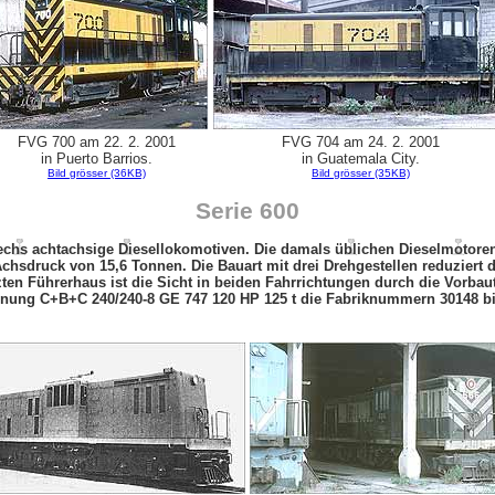
FVG 700 am 22. 2. 2001
FVG 704 am 24. 2. 2001
in Puerto Barrios.
in Guatemala City.
Bild grösser (36KB)
Bild grösser (35KB)
Serie 600
sechs achtachsige Diesellokomotiven. Die damals üblichen Dieselmotor
 Achsdruck von 15,6 Tonnen. Die Bauart mit drei Drehgestellen reduzier
en Führerhaus ist die Sicht in beiden Fahrrichtungen durch die Vorbaute
nung C+B+C 240/240-8 GE 747 120 HP 125 t die Fabriknummern 30148 bis 