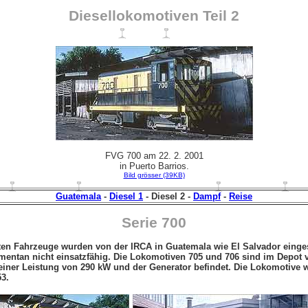
Diesellokomotiven Teil 2
FVG 700 am 22. 2. 2001
in Puerto Barrios.
Bild grösser (39KB)
Guatemala
-
Diesel 1
- Diesel 2 -
Dampf
-
Reise
Serie 700
ten Fahrzeuge wurden von der IRCA in Guatemala wie El Salvador eingese
mentan nicht einsatzfähig. Die Lokomotiven 705 und 706 sind im Depot
iner Leistung von 290 kW und der Generator befindet. Die Lokomotive wi
3.