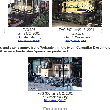
FVG 306
FVG 307 am 22. 2. 2001
am 24. 2. 2001
in Zacapa.
in Guatemala City.
Foto: O. Walkowiak
Bild grösser (28KB)
Bild grösser (29KB)
aus und zwei symmetrische Vorbauten, in die je ein Caterpillar-Dieselm
GE in verschiedensten Spurweiten produziert.
FVG 309 am 24. 2. 2001
in Guatemala City.
Bild grösser (34KB)
Draisinen