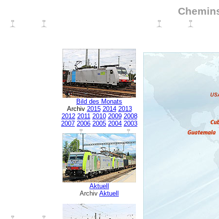
Chemins
Bild des Monats
Archiv
2015
2014
2013
2012
2011
2010
2009
2008
2007
2006
2005
2004
2003
Aktuell
Archiv
Aktuell