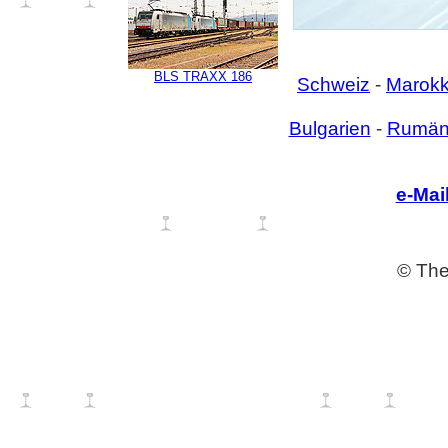
BLS TRAXX 186
Schweiz
-
Marok
Bulgarien
-
Rumän
e-Mai
© The